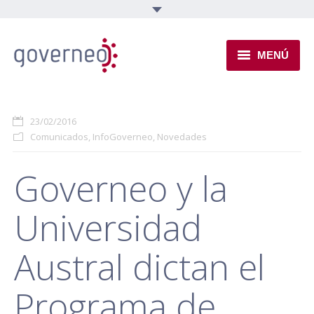
MENÚ
INSTITUCIONAL
23/02/2016
EJES TEMÁTICOS
Comunicados
,
InfoGoverneo
,
Novedades
NOVEDADES
Governeo y la
Universidad
Austral dictan el
Programa de