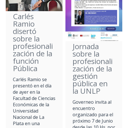
Carlés
Ramio
disertó
sobre la
profesionali
Jornada
zación de la
sobre la
función
profesionali
Pública
zación de la
gestión
Carlés Ramio se
pública en
presentó en el día
la UNLP
de ayer en la
Facultad de Ciencias
Governeo invita al
Económicas de la
encuentro
Universidad
organizado para el
Nacional de La
próximo 7 de Junio
Plata en una
desde las 10 Hs. por