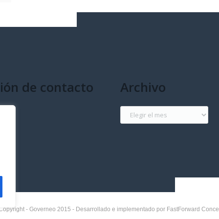
ión de contacto
Archivo
g
Archivo
Copyright - Governeo 2015 - Desarrollado e implementado por FastForward Conce