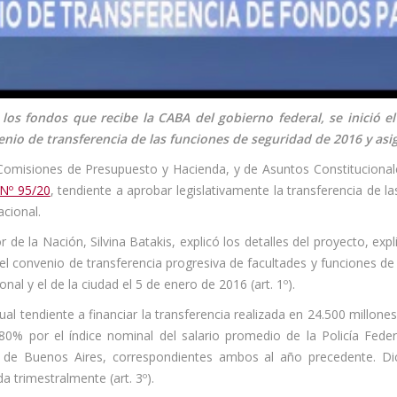
os fondos que recibe la CABA del gobierno federal, se inició e
enio de transferencia de las funciones de seguridad de 2016 y asi
Comisiones de Presupuesto y Hacienda, y de Asuntos Constitucionales
Nº 95/20
, tendiente a aprobar legislativamente la transferencia de l
acional.
rior de la Nación, Silvina Batakis, explicó los detalles del proyecto, ex
el convenio de transferencia progresiva de facultades y funciones de
nal y el de la ciudad el 5 de enero de 2016 (art. 1º).
nual tendiente a financiar la transferencia realizada en 24.500 millon
% por el índice nominal del salario promedio de la Policía Federa
 de Buenos Aires, correspondientes ambos al año precedente. D
a trimestralmente (art. 3º).