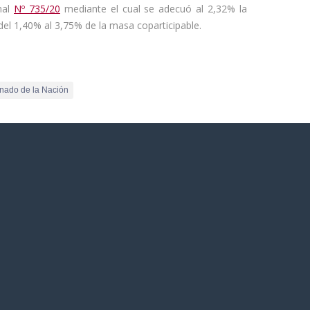
nal
Nº 735/20
mediante el cual se adecuó al 2,32% la
 del 1,40% al 3,75% de la masa coparticipable.
nado de la Nación