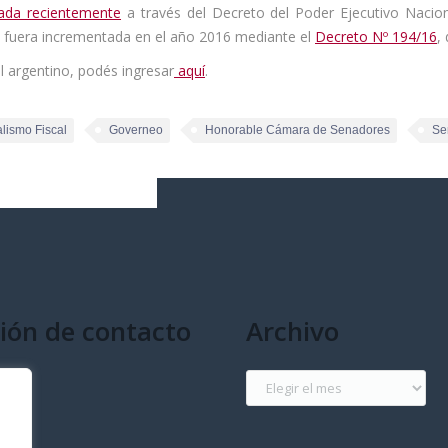
tada recientemente
a través del Decreto del Poder Ejecutivo Nacio
ue fuera incrementada en el año 2016 mediante el
Decreto Nº 194/16
,
l argentino, podés ingresar
aquí
.
lismo Fiscal
Governeo
Honorable Cámara de Senadores
Se
ión de contacto
Archivo
g
Archivo