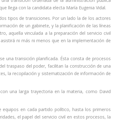
e una transición ordenada de la administración pública
que llega con la candidata electa María Eugenia Vidal.
dos tipos de transiciones. Por un lado la de los actores
rmación de un gabinete, y la planificación de las líneas
o, aquella vinculada a la preparación del servicio civil
e asistirá ni más ni menos que en la implementación de
arse una transición planificada. Ésta consta de procesos
 traspaso del poder, facilitan la construcción de una
es, la recopilación y sistematización de información de
 con una larga trayectoria en la materia, como David
equipos en cada partido político, hasta los primeros
ades, el papel del servicio civil en estos procesos, la