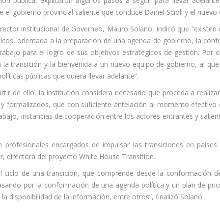
ión pública, explicaron algunos pasos a seguir para llevar adelant
e el gobierno provincial saliente que conduce Daniel Scioli y el nuevo 
irector institucional de Governeo, Mauro Solano, indicó que “existen 
ticos, orientada a la preparación de una agenda de gobierno, la confo
rabajo para el logro de sus objetivos estratégicos de gestión. Por otr
 la transición y la bienvenida a un nuevo equipo de gobierno, al qu
políticas públicas que quiera llevar adelante”.
rtir de ello, la institución considera necesario que proceda a realiz
formalizados, que con suficiente antelación al momento efectivo del
ajo, instancias de cooperación entre los actores entrantes y salient
n profesionales encargados de impulsar las transiciones en países
 directora del proyecto White House Transition.
 ciclo de una transición, que comprende desde la conformación de 
sando por la conformación de una agenda política y un plan de priorid
la disponibilidad de la información, entre otros”, finalizó Solano.