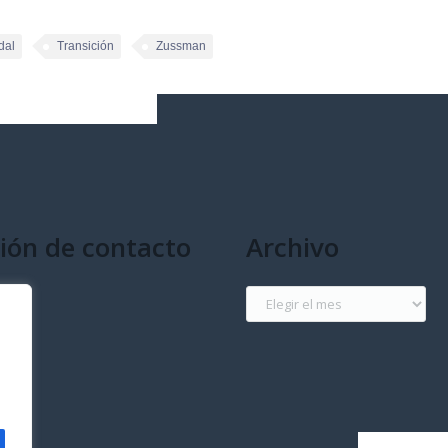
dal
Transición
Zussman
ión de contacto
Archivo
g
Archivo