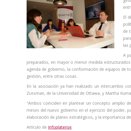
gest
entr
El d
polí
de t
para
las 
A pa
preparados, en mayor o menor medida estructurados y 
agenda de gobierno, la conformación de equipos de trab
gestión, entre otras cosas.
En la asociación ya han realizado un intercambio co
Zussman, de la Universidad de Ottawa, y Martha Kumar,
“Ambos coinciden en plantear un concepto amplio del
meses del nuevo gobierno en el ejercicio del poder, pa
elaboración de planes estratégicos, y la importancia de 
Artículo de
Infoplatense
.