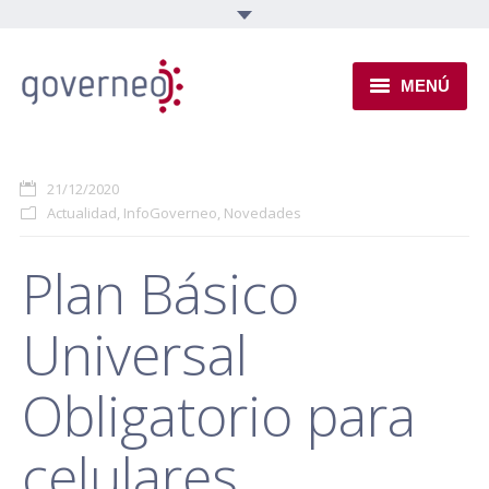
MENÚ
INSTITUCIONAL
21/12/2020
EJES TEMÁTICOS
Actualidad
,
InfoGoverneo
,
Novedades
NOVEDADES
Plan Básico
Universal
Obligatorio para
celulares,