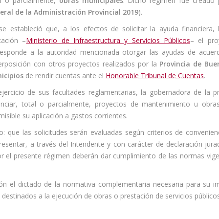
al o parcialmente,
obras municipales
. Dicho régimen fue creado 
eral de la Administración Provincial 2019
).
í se estableció que, a los efectos de solicitar la ayuda financiera
cación –
Ministerio de Infraestructura y Servicios Públicos
– el pro
responde a la autoridad mencionada otorgar las ayudas de acuerd
erposición con otros proyectos realizados por la
Provincia de Bue
icipios
de rendir cuentas ante el
Honorable Tribunal de Cuentas
.
ejercicio de sus facultades reglamentarias, la gobernadora de la pr
nciar, total o parcialmente, proyectos de mantenimiento u obra
isible su aplicación a gastos corrientes.
 que las solicitudes serán evaluadas según criterios de convenienc
presentar, a través del Intendente y con carácter de declaración jur
r el presente régimen deberán dar cumplimiento de las normas vigent
ión el dictado de la normativa complementaria necesaria para su 
destinados a la ejecución de obras o prestación de servicios públicos