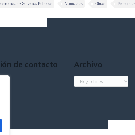
aestructuras y Servicios Públicos
Municipios
Obras
Presupues
ión de contacto
Archivo
g
Archivo