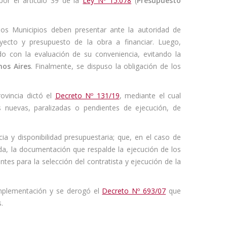
por el artículo 39 de la
Ley Nº 15.078
(
Presupuesto
, los Municipios deben presentar ante la autoridad de
yecto y presupuesto de la obra a financiar. Luego,
o con la evaluación de su conveniencia, evitando la
nos Aires
. Finalmente, se dispuso la obligación de los
ovincia dictó el
Decreto Nº 131/19
, mediante el cual
s nuevas, paralizadas o pendientes de ejecución, de
ia y disponibilidad presupuestaria; que, en el caso de
ada, la documentación que respalde la ejecución de los
es para la selección del contratista y ejecución de la
implementación y se derogó el
Decreto Nº 693/07
que
.