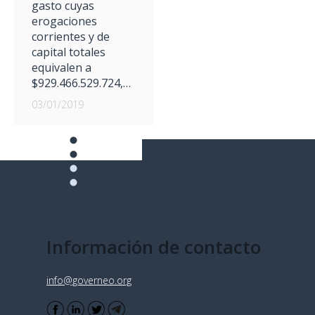
gasto cuyas
erogaciones
corrientes y de
capital totales
equivalen a
$929.466.529.724,…
03/01/2019
Información de contacto
info@governeo.org