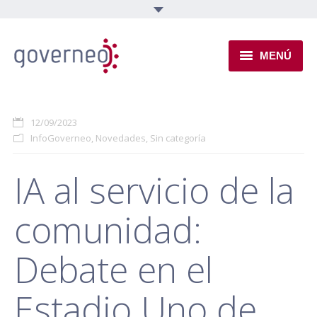
MENÚ
INSTITUCIONAL
12/09/2023
EJES TEMÁTICOS
InfoGoverneo
,
Novedades
,
Sin categoría
NOVEDADES
IA al servicio de la
comunidad:
Debate en el
Estadio Uno de