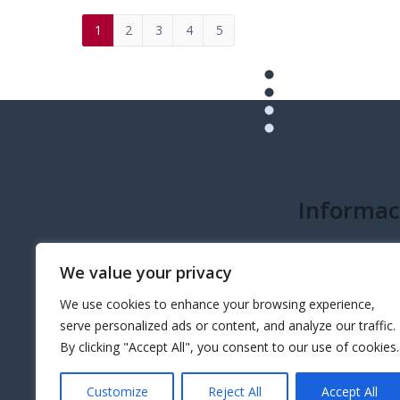
1
2
3
4
5
Informac
info@governeo.or
We value your privacy
We use cookies to enhance your browsing experience,
serve personalized ads or content, and analyze our traffic.
By clicking "Accept All", you consent to our use of cookies.
Customize
Reject All
Accept All