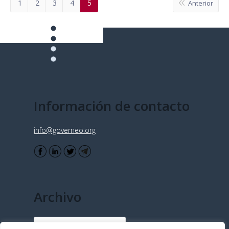
1
2
3
4
5
Anterior
Información de contacto
info@governeo.org
Archivo
Archivo