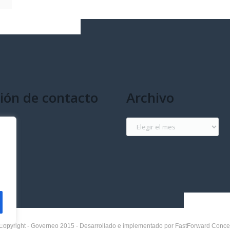
ión de contacto
Archivo
g
Archivo
Copyright - Governeo 2015 - Desarrollado e implementado por FastForward Conce