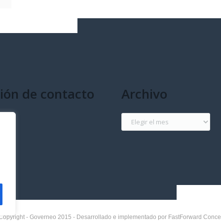
ión de contacto
Archivo
g
Archivo
Copyright - Governeo 2015 - Desarrollado e implementado por FastForward Conce