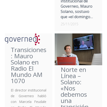
institucional de
Governeo, Mauro
Solano, sostuvo
que «el domingo…
25/11/2015
Transiciones
: Mauro
Solano en
Radio El
Norte en
Mundo AM
Línea –
1070
Solano:
«Nos
El director institucional
debemos
de Governeo habló
una
con Marcela Feudale
transición