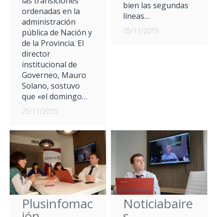
las transiciones
bien las segundas
ordenadas en la
líneas…
administración
05/11/2015
pública de Nación y
de la Provincia. El
director
institucional de
Governeo, Mauro
Solano, sostuvo
que «el domingo…
25/11/2015
Plusinfomac
Noticiabaire
ión –
s –