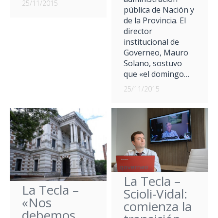
25/11/2015
pública de Nación y
de la Provincia. El
director
institucional de
Governeo, Mauro
Solano, sostuvo
que «el domingo…
25/11/2015
La Tecla –
La Tecla –
Scioli-Vidal:
«Nos
comienza la
debemos