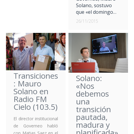
Solano, sostuvo
que «el domingo…
26/11/2015
Transiciones
Solano:
: Mauro
«Nos
Solano en
debemos
Radio FM
una
Cielo (103.5)
transición
pautada,
El director institucional
madura y
de Governeo habló
planificada»
con Matias Saez en el