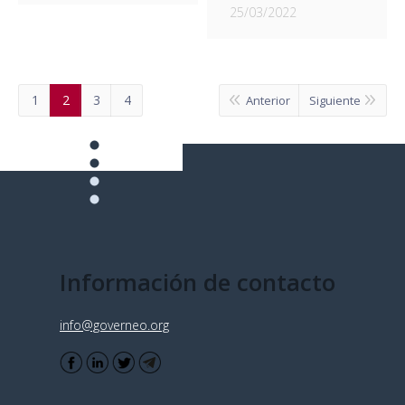
25/03/2022
1
2
3
4
Anterior
Siguiente
Información de contacto
info@governeo.org